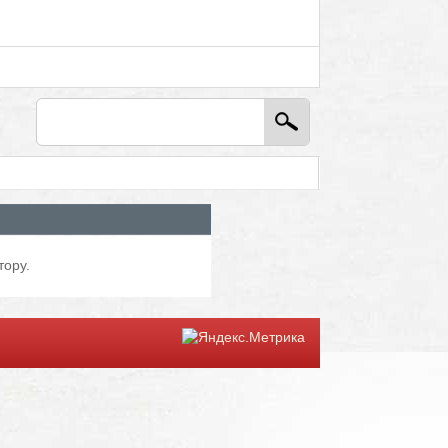
тору.