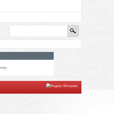
тору.