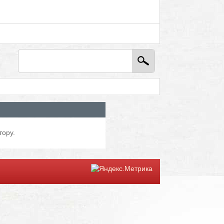
тору.